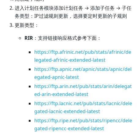
进入计划任务模块添加计划任务 → 添加子任务 → 子任
务类型：IP过滤规则更新，选择要定时更新的子规则
更新类型：
RIR
：支持链接响应格式参考下面：
https://ftp.afrinic.net/pub/stats/afrinic/de
legated-afrinic-extended-latest
https://ftp.apnic.net/apnic/stats/apnic/del
egated-apnic-latest
https://ftp.arin.net/pub/stats/arin/delegat
ed-arin-extended-latest
https://ftp.lacnic.net/pub/stats/lacnic/dele
gated-lacnic-extended-latest
https://ftp.ripe.net/pub/stats/ripencc/dele
gated-ripencc-extended-latest